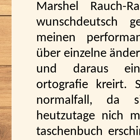
Marshel Rauch-Ra
wunschdeutsch g
meinen performa
über einzelne ände
und daraus eine
ortografie kreirt.
normalfall, da 
heutzutage nich m
taschenbuch erschi