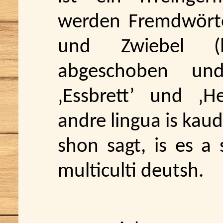
werden Fremdwörter
und Zwiebel (la
abgeschoben un
‚Essbrett’ und ‚H
andre lingua is kau
shon sagt, is es a 
multiculti deutsh.