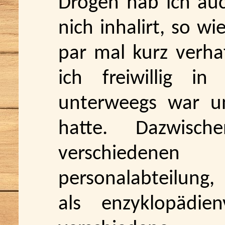
Drogen hab ich au
nich inhalirt, so wi
par mal kurz verh
ich freiwillig in
unterweegs war un
hatte. Dazwisch
verschiedenen b
personalabteilung,
als enzyklopädie