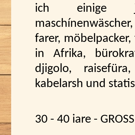
ich einige 
maschínenwäscher, 
farer, möbelpacker
in Afrika, bürokraf
djigolo, raisefür
kabelarsh und statist
30 - 40 iare - GROS