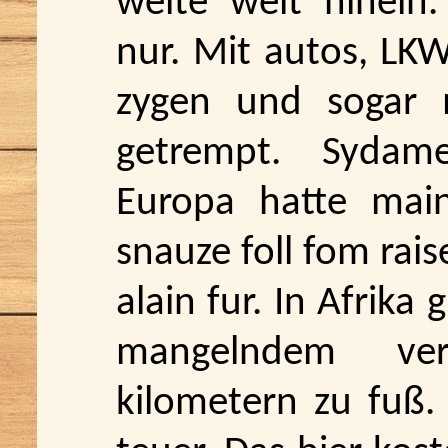
weite welt hinein.
nur. Mit autos, LKW
zygen und sogar m
getrempt. Sydame
Europa hatte mai
snauze foll fom rais
alain fur. In Afrik
mangelndem ve
kilometern zu fuß. 