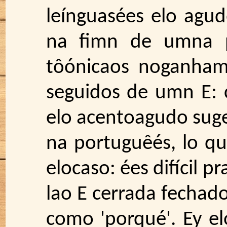
leínguasées elo agud
na fimn de umna p
tôónicaos noganham
seguidos de umn E: c
elo acentoagudo suge
na portuguêés, lo q
elocaso: ées difícil 
lao E cerrada fechad
como 'porqué'. Ey el