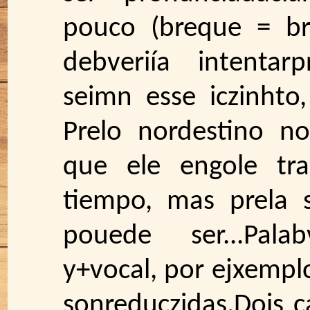
pouco (breque = bre
debveriía intentar
seimn esse iczinhto
Prelo nordestino n
que ele engole tra
tiempo, mas prela s
pouede ser...Pal
y+vocal, por ejxemplo
sonreduczidas.Dois c