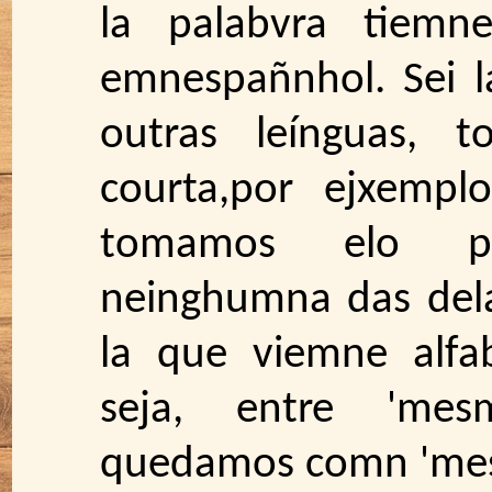
la palabvra tiemn
emnespañnhol. Sei l
outras leínguas, 
courta,por ejxemplo
tomamos elo por
neinghumna das dela
la que viemne alfa
seja, entre 'mes
quedamos comn 'mes