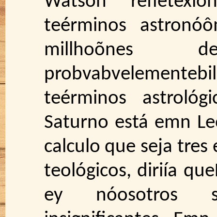
Watson refletex
teérminos astronóô
millhoõnes 
probvabvelementebil
teérminos astrológ
Saturno está emn Le
calculo que seja tres
teológicos, diriía q
ey nóosotros 