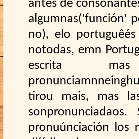
antes de consonantes
algumnas('función' p
no), elo portuguêés
notodas, emn Portug
escrita m
pronunciamnneingh
tirou mais, mas l
sonpronunciadaos. 
pronuúnciación los r