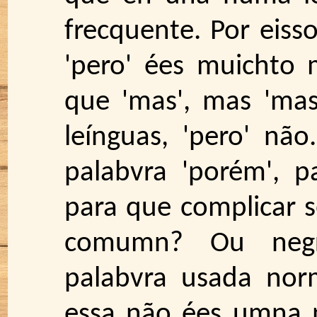
frecquente. Por eisso
'pero' ées muichto
que 'mas', mas 'mas
leínguas, 'pero' não
palabvra 'porém', p
para que complicar 
comumn? Ou negr
palabvra usada nor
essa não ées umna 