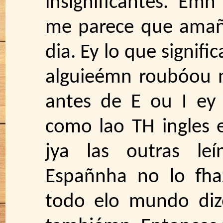
insignificantes. Emn
me parece que amañ
dia. Ey lo que signifi
alguieémn roubóou n
antes de E ou I ey
como lao TH ingles 
jya las outras le
Españnha no lo fha
todo elo mundo diz