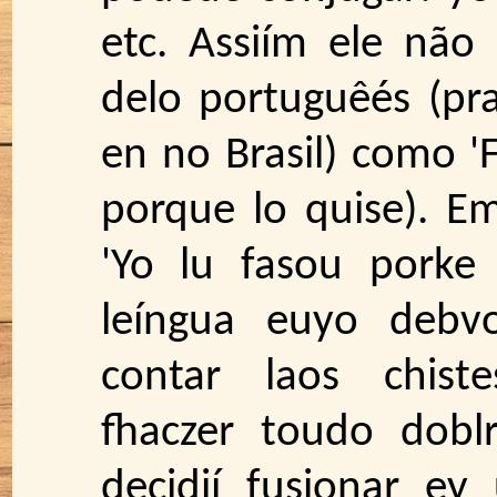
etc. Assiím ele não
delo portuguêés (pr
en no Brasil) como 'F
porque lo quise). Em
'Yo lu fasou pork
leíngua euyo debvo
contar laos chist
fhaczer toudo dobl
decidií fusionar ey