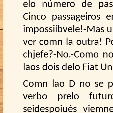
elo número de pass
Cinco passageiros 
impossiíbvele!-Mas 
ver comn la outra! 
chjefe?-No.-Como n
laos dois delo Fiat Un
Comn lao D no se p
verbo prelo futu
seidespoiués viem