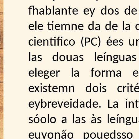
fhablante ey dos de
ele tiemne da de la o
cientifico (PC) ées 
las douas leíngua
eleger la forma em
existemn dois crité
eybreveidade. La int
sóolo a las às leíngu
euyonão pouedsso 