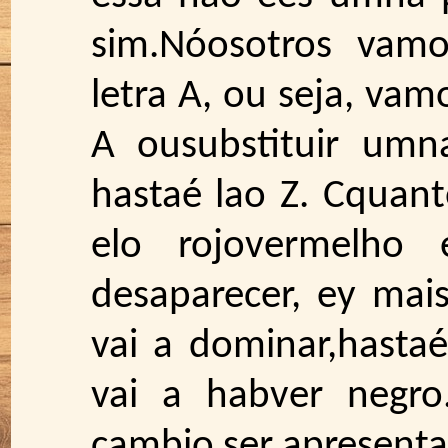
sim.Nóosotros vam
letra A, ou seja, vamo
A ousubstituir umn
hastaé lao Z. Cquan
elo rojovermelho
desaparecer, ey mais
vai a dominar,hasta
vai a habver negr
cambio ser apresenta