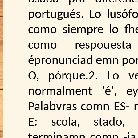
portugués. Lo lusóf
como siempre lo fhe
como respouesta
épronunciad emn port
O, pórque.2. Lo v
normalment 'é', ey
Palabvras comn ES- 
E: scola, stado, 
terminamn comn -ia 