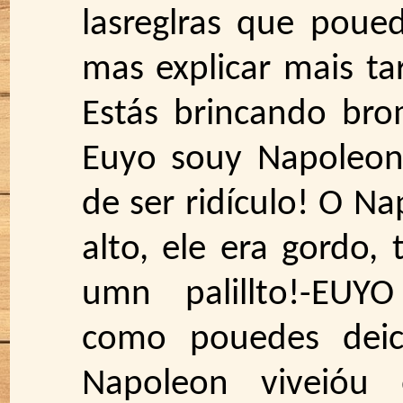
lasreglras que poue
mas explicar mais ta
Estás brincando br
Euyo souy Napoleon
de ser ridículo! O Na
alto, ele era gordo,
umn palillto!-EU
como pouedes deic
Napoleon viveióu 