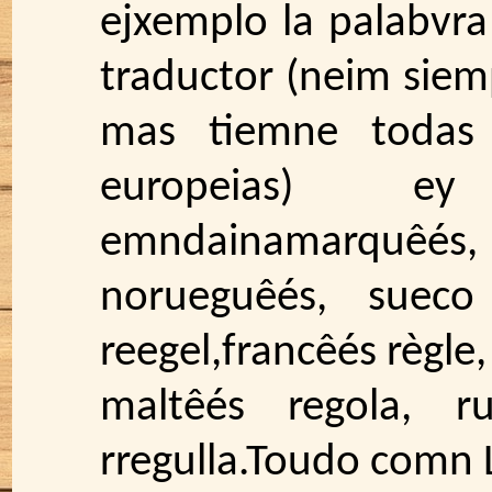
ejxemplo la palabvra 
traductor (neim sie
mas tiemne todas l
europeias) e
emndainamarquêés,
norueguêés, sueco
reegel,francêés règle,
maltêés regola, r
rregulla.Toudo comn L