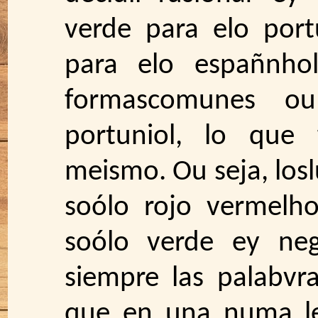
verde para elo port
para elo españnho
formascomunes o
portuniol, lo que
meismo. Ou seja, los
soólo rojo vermelho
soólo verde ey neg
siempre las palab
que en una numa le