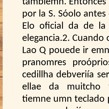
tambiémn. Entonces v
por la S. Sóolo antes
Elo oficial da de la 
elegancia.2. Cuando 
Lao Q pouede ir emn
pranomres proóprio
cedillha debveriía se
ellae da muitcho 
tiemne umn teclado p