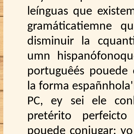
leínguas que existe
gramáticatiemne qu
disminuir la cquan
umn hispanófonoqu
portuguêés pouede 
la forma españnhola'h
PC, ey sei ele con
pretérito perfeict
pouede conjugar: yo 