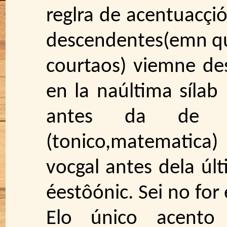
reglra de acentuacçi
descendentes(emn que
courtaos) viemne des
en la naúltima sílab 
antes da de l
(tonico,matematica) 
vocgal antes dela úl
éestôónic. Sei no for
Elo único acent