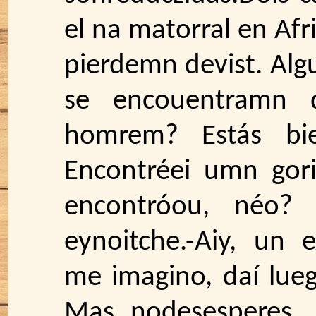
el na matorral en Afri
pierdemn devist. Algu
se encouentramn d
homrem? Estás bie
Encontréei umn goril
encontróou, néo? 
eynoitche.-Aiy, un e
me imagino, daí lueg
Mas nodesesperes, 