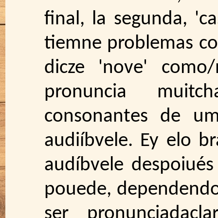
final, la segunda, 'c
tiemne problemas co
dicze 'nove' como
pronuncia muit
consonantes de um
audiíbvele. Ey elo b
audíbvele despoiués
pouede, dependendo d
ser pronunciadacl