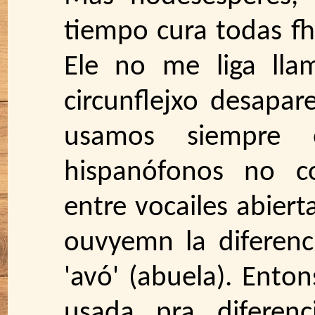
tiempo cura todas fhe
Ele no me liga llam
circunflejxo desapar
usamos siempre e
hispanófonos no c
entre vocailes abiert
ouvyemn la diferenci
'avó' (abuela). Enton
usada pra diferen