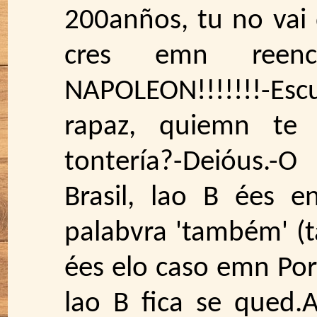
200anños, tu no vai 
cres emn reenca
NAPOLEON!!!!!!!-E
rapaz, quiemn te
tontería?-Deióus.
Brasil, lao B ées e
palabvra 'também' 
ées elo caso emn Por
lao B fica se qued.